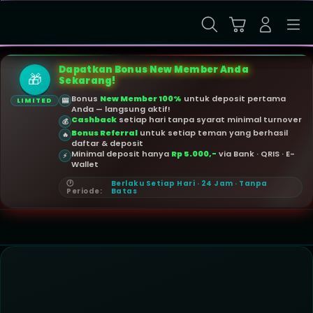
Skip
to
Cari
Troli
Login
Navigation
content
Dapatkan Bonus New Member Anda
🎁
Sekarang!
Bonus
New Member 100%
untuk deposit pertama
LIMITED
🎰
Anda — langsung aktif!
Cashback
setiap hari tanpa syarat minimal turnover
💰
Bonus Referral
untuk setiap teman yang berhasil
🔥
daftar & deposit
Minimal deposit hanya
Rp 5.000,-
via Bank · QRIS · E-
⚡
Wallet
🕐
Berlaku Setiap Hari · 24 Jam · Tanpa
Periode:
Batas