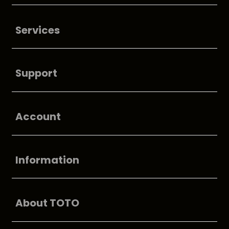
Buka
Services
Buka
Support
Buka
Account
Buka
Information
Buka
About TOTO