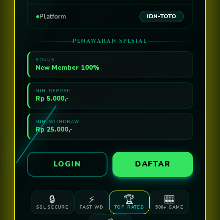
Platform
IDN-TOTO
PENAWARAN SPESIAL
BONUS
New Member 100%
MIN. DEPOSIT
Rp 5.000,-
MIN. WITHDRAW
Rp 25.000,-
LOGIN
DAFTAR
🔒
⚡
🏆
🎰
SSL SECURE
FAST WD
TOP RATED
500+ GAME