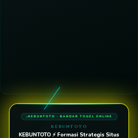
KEBUNTOTO · BANDAR TOGEL ONLINE
KEBUNTOTO
KEBUNTOTO ⚡️ Formasi Strategis Situs