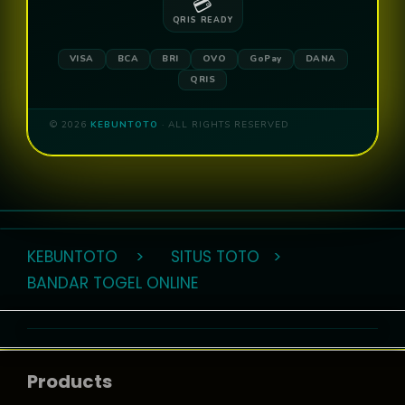
💳
QRIS READY
VISA
BCA
BRI
OVO
GoPay
DANA
QRIS
© 2026
KEBUNTOTO
· ALL RIGHTS RESERVED
Layer Popup Close
KEBUNTOTO
>
SITUS TOTO
>
BANDAR TOGEL ONLINE
Buka
Footer Navigation
Products