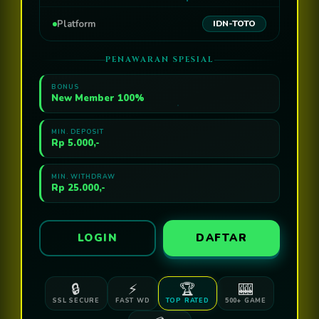
Platform
IDN-TOTO
PENAWARAN SPESIAL
BONUS
New Member 100%
MIN. DEPOSIT
Rp 5.000,-
MIN. WITHDRAW
Rp 25.000,-
LOGIN
DAFTAR
🔒
⚡
🏆
🎰
SSL SECURE
FAST WD
TOP RATED
500+ GAME