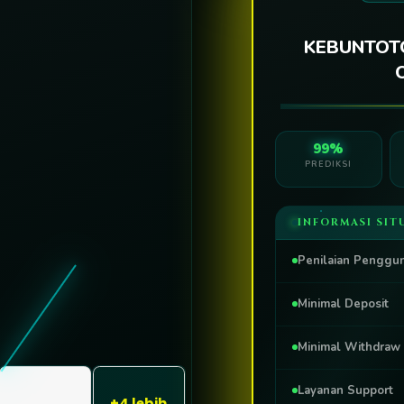
KEBUNTOTO 
99%
PREDIKSI
INFORMASI SI
Penilaian Penggu
Minimal Deposit
Minimal Withdraw
Layanan Support
+4 lebih