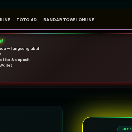
LINE
TOTO 4D
BANDAR TOGEL ONLINE
g!
da — langsung aktif!
r
aftar & deposit
-Wallet
KEB